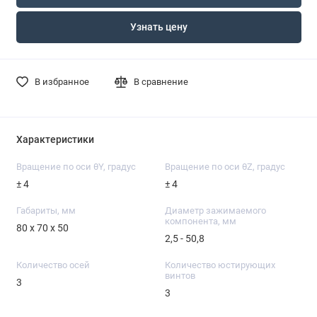
Узнать цену
В избранное
В сравнение
Характеристики
Вращение по оси θY, градус
Вращение по оси θZ, градус
± 4
± 4
Габариты, мм
Диаметр зажимаемого
компонента, мм
80 х 70 х 50
2,5 - 50,8
Количество осей
Количество юстирующих
винтов
3
3