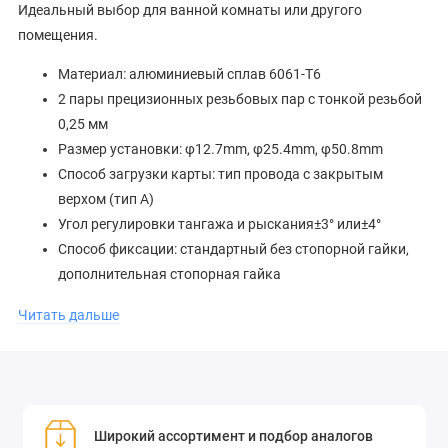
Идеальный выбор для ванной комнаты или другого
помещения.
Материал: алюминиевый сплав 6061-T6
2 пары прецизионных резьбовых пар с тонкой резьбой
0,25 мм
Размер установки: φ12.7mm, φ25.4mm, φ50.8mm
Способ загрузки карты: тип провода с закрытым
верхом (тип А)
Угол регулировки тангажа и рыскания±3° или±4°
Способ фиксации: стандартный без стопорной гайки,
дополнительная стопорная гайка
Двухмерная проволочная рама OMTOOLS с закрытым
Читать дальше
верхом серии OMR-A широко используется при установке и
настройке оптических компонентов O-образной формы
(круглые линзы) с использованием метода монтажа
проволочной платы с закрытым верхом.Продукт
оптимизирован за счет конструктивного исполнения, точной
Широкий ассортимент и подбор аналогов