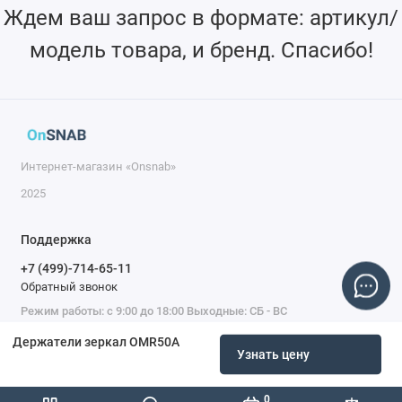
резьбовыми отверстиями M4/M6 и потайными
Ждем ваш запрос в формате: артикул/
отверстиями M3/M4
модель товара, и бренд. Спасибо!
Может использоваться с нашим стандартным
удлинительным стержнем из нержавеющей стали
Интернет-магазин «Onsnab»
2025
Поддержка
+7 (499)-714-65-11
Обратный звонок
Режим работы: с 9:00 до 18:00 Выходные: СБ - ВС
Держатели зеркал OMR50A
Узнать цену
0