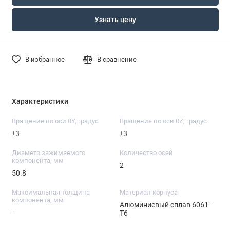
Узнать цену
В избранное
В сравнение
Характеристики
Вращение по оси θY, градус
Вращение по оси θZ, градус
±3
±3
Диаметр зажимаемого
Количество осей
компонента, мм
2
50.8
Максимальная толщина
Материал корпуса
компонента, мм
Алюминиевый сплав 6061-
-
T6