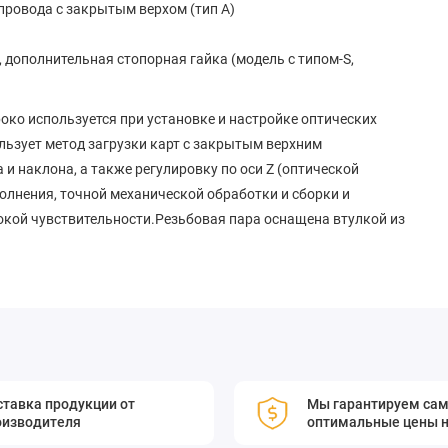
провода с закрытым верхом (тип А)
 дополнительная стопорная гайка (модель с типом-S,
ко используется при установке и настройке оптических
ьзует метод загрузки карт с закрытым верхним
и наклона, а также регулировку по оси Z (оптической
олнения, точной механической обработки и сборки и
окой чувствительности.Резьбовая пара оснащена втулкой из
я обеспечения плавной регулировки.Нижняя и две боковые
езьбой M4/M6 и потайными отверстиями M3/M4, которые
амы для использования в разных сценах.
закрытый верхний фиксированный тип провода
ате, составляет 12,7 мм, 25,4 мм и 50,8 мм
ируемых на плате: 2 мм, 3 мм, 4 мм
тавка продукции от
Мы гарантируем са
оизводителя
оптимальные цены н
, дополнительная стопорная гайка (модель с типом-S, например, O