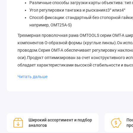
Различные способы загрузки карты объектива: тип 
Угол регулировки тангажа и рыскания±3° или±4°
Способ фиксации: стандартный без стопорной гайки,
например, OMT25A-S)
Трехмерная проволочная рама OMTOOLS серии OMT-A широ
компонентов O-образной формы (круглые линзы).Он испол
проводом.Серия OMT-A обеспечивает регулировку наклона 
оси).Продукт оптимизирован за счет конструктивного исп
обладает характеристиками высокой стабильности и выс
люминофорной бронзы и винтом из нержавеющей стали дл
Читать дальше
части регулировочной рамы снабжены 2 отверстиями с р
обеспечивают гибкий способ крепления регулировочной р
Трехмерная регулировка угла наклона, полностью 
Диаметр оптического элемента, установленного на пл
Минимальная толщина оптических компонентов, монт
Широкий ассортимент и подбор
Пос
Угол регулировки тангажа и рыскания±3° или±4°
аналогов
пр
Способ фиксации: стандартный без стопорной гайки