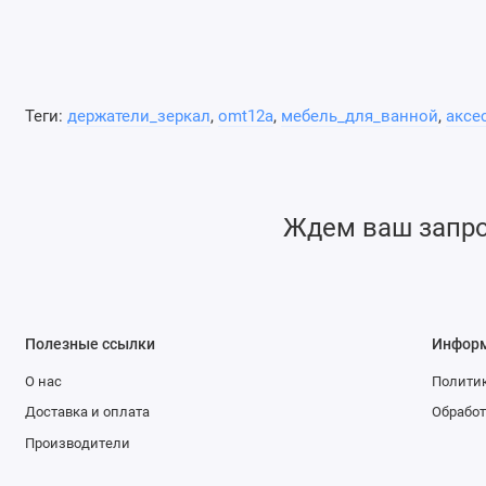
Две нижние стороны регулировочной рамы снабже
Может использоваться с нашим стандартным удли
Теги:
держатели_зеркал
,
omt12a
,
мебель_для_ванной
,
аксе
Ждем ваш запрос
Полезные ссылки
Инфор
О нас
Политик
Доставка и оплата
Обработ
Производители