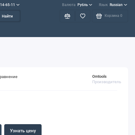
714-65-11
Валюта
Рубль
Язык
Russian
Корзина
0
Найти
Omtools
сравнение
Производитель
Узнать цену