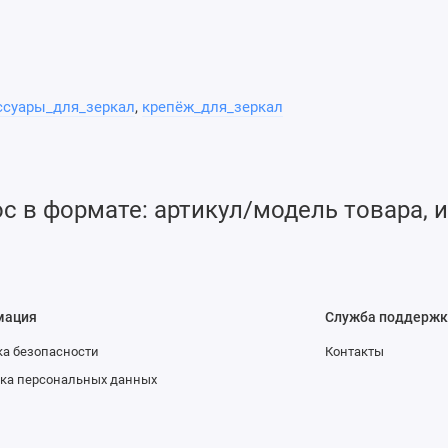
ны 2 резьбовыми отверстиями M4/M6 и потайными отверстиями M
нительным стержнем из нержавеющей стали
ссуары_для_зеркал
,
крепёж_для_зеркал
 в формате: артикул/модель товара, и
мация
Служба поддержк
а безопасности
Контакты
ка персональных данных