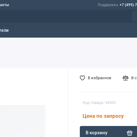
такты
Поддержка
+7 (499)-
тели
В избранное
В 
Код товара: 34303
Цена по запросу
В корзину