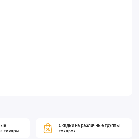
мые
Скидки на различные группы
а товары
товаров
MT25A-S)