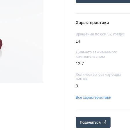
Характеристики
Вращение по оси θY, градус
±4
Диаметр зажимаемого
компонента, мм
12.7
Количество юстирующих
винтов
3
Все характеристики
Поделиться