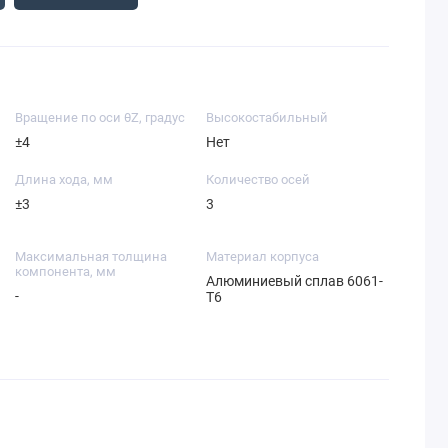
Вращение по оси θZ, градус
Высокостабильный
±4
Нет
Длина хода, мм
Количество осей
±3
3
Максимальная толщина
Материал корпуса
компонента, мм
Алюминиевый сплав 6061-
-
T6