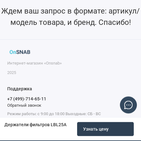
Одно монтажное отверстие M6 и два монтажных
Ждем ваш запрос в формате: артикул/
отверстия M4 в нижней части, простое в использовании
модель товара, и бренд. Спасибо!
отдельно.
Интернет-магазин «Onsnab»
2025
Поддержка
+7 (499)-714-65-11
Обратный звонок
Режим работы: с 9:00 до 18:00 Выходные: СБ - ВС
Держатели фильтров LBL25A
Узнать цену