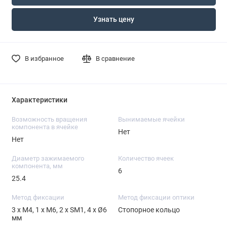
Узнать цену
В избранное
В сравнение
Характеристики
Возможность вращения
Вынимаемые ячейки
компонента в ячейке
Нет
Нет
Диаметр зажимаемого
Количество ячеек
компонента, мм
6
25.4
Метод фиксации
Метод фиксации оптики
3 х М4, 1 х М6, 2 х SM1, 4 х Ø6
Стопорное кольцо
мм