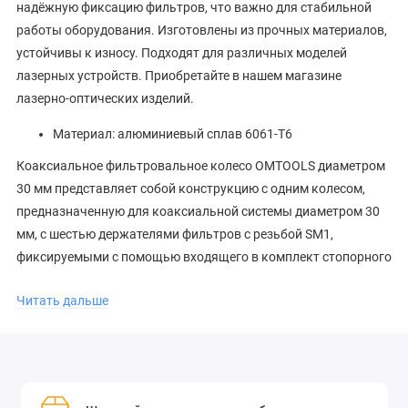
надёжную фиксацию фильтров, что важно для стабильной
работы оборудования. Изготовлены из прочных материалов,
устойчивы к износу. Подходят для различных моделей
лазерных устройств. Приобретайте в нашем магазине
лазерно-оптических изделий.
Материал: алюминиевый сплав 6061-T6
Коаксиальное фильтровальное колесо OMTOOLS диаметром
30 мм представляет собой конструкцию с одним колесом,
предназначенную для коаксиальной системы диаметром 30
мм, с шестью держателями фильтров с резьбой SM1,
фиксируемыми с помощью входящего в комплект стопорного
кольца GYKH25A, используемого для оптических
Читать дальше
компонентов диаметром 1 дюйм.Подпружиненное
фильтрующее колесо устанавливается через байонет, а центр
фильтра совмещен с системой сепараторов.Фиксированные
входные и выходные порты на основном корпусе также
имеют резьбу SM1, которая используется для совместимости