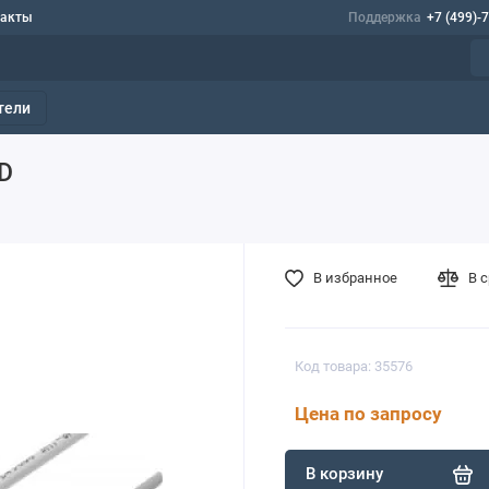
такты
Поддержка
+7 (499)-
тели
D
В избранное
В 
Код товара: 35576
Цена по запросу
В корзину