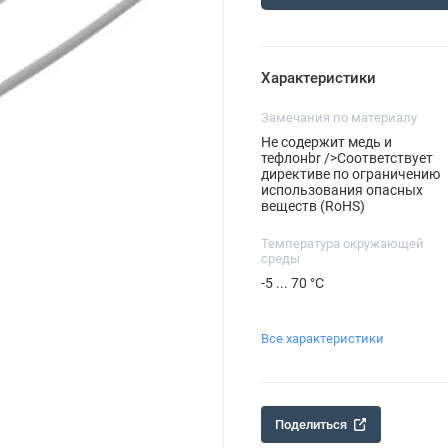
Характеристики
Замечания по материалу
Не содержит медь и
тефлонbr />Соответствует
директиве по ограничению
использования опасных
веществ (RoHS)
Температура окружающей
среды
-5 ... 70 °C
Все характеристики
Поделиться