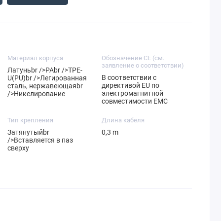
Материал корпуса
Обозначение CE (см.
заявление о соответствии)
Латуньbr />PAbr />TPE-
В соответствии с
U(PU)br />Легированная
директивой EU по
сталь, нержавеющаяbr
электромагнитной
/>Никелирование
совместимости EMC
Тип крепления
Длина кабеля
Затянутыйbr
0,3 m
/>Вставляется в паз
сверху