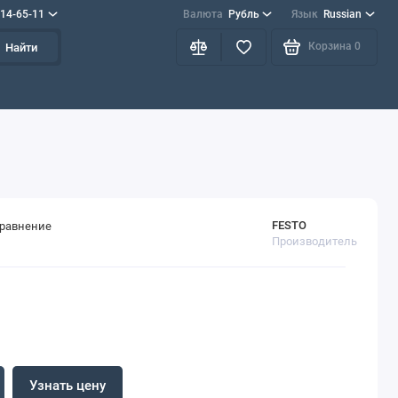
714-65-11
Валюта
Рубль
Язык
Russian
Корзина
0
Найти
FESTO
сравнение
Производитель
Узнать цену