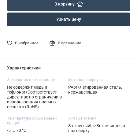
В корзину
Узнать цену
В избранное
В сравнение
Характеристики
Замечания по материалу
Материал корпуса
Не содержит медь и
PAbr>Легированная сталь,
тефлонbr>Соответствует
нержавеющая
директиве по ограничению
использования опасных
веществ (RoHS)
Температура окружающей
Тип крепления
среды
Затянутыйbr>Вставляется в
-5 ... 70 °C
паз сверху