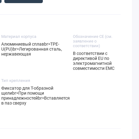
Материал корпуса
Обозначение CE (см.
заявление о
Алюминиевый сплавbr>TPE-
соответствии)
U(PU)br>Легированная сталь,
В соответствии с
нержавеющая
директивой EU по
электромагнитной
совместимости EMC
Тип крепления
Фиксатор для Т-образной
щелиbr>При помощи
принадлежностейbr>Вставляется
в паз сверху