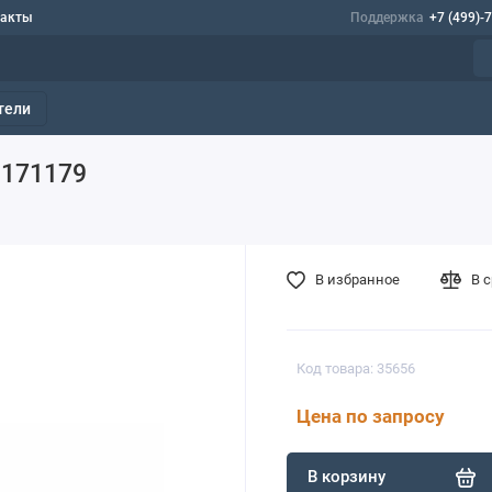
такты
Поддержка
+7 (499)-
тели
 171179
В избранное
В 
Код товара: 35656
Цена по запросу
В корзину