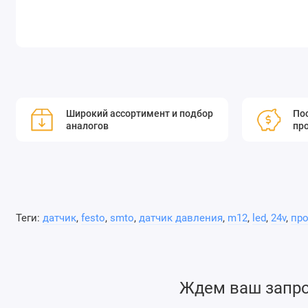
Широкий ассортимент и подбор
Пос
аналогов
пр
Теги:
датчик
,
festo
,
smto
,
датчик давления
,
m12
,
led
,
24v
,
пр
Ждем ваш запрос