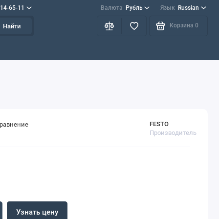
714-65-11
Валюта
Рубль
Язык
Russian
Корзина
0
Найти
FESTO
сравнение
Производитель
Узнать цену