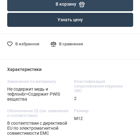
В корзину
Узнать цену
В избранное
В сравнение
Характеристики
Замечания по материалу
Классификация
сопротивления коррозии
Не содержит медь и
CRC
тефлонbr>Содержит PWIS
2
вещества
Обозначение CE (см. заявление
Размер
о соответствии)
M12
В соответствии с директивой
EU по электромагнитной
совместимости EMC