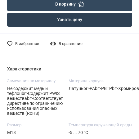
В корзину
Узнать цену
В избранное
В сравнение
Характеристики
Замечания по материалу
Материал корпуса
Не содержит медь и
Латуньbr>PAbr>PBTPbr>Хромиров
тефлонbr>Содержит PWIS
веществаbr>Соответствует
директиве по ограничению
использования опасных
веществ (RoHS)
Размер
Температура окружающей среды
M18
-5 ... 70 °C