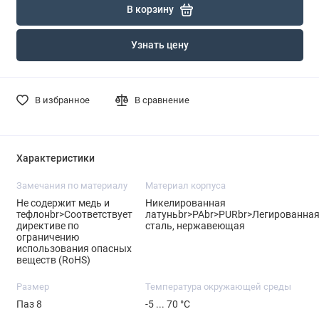
В корзину
Узнать цену
В избранное
В сравнение
Характеристики
Замечания по материалу
Материал корпуса
Не содержит медь и
Никелированная
тефлонbr>Соответствует
латуньbr>PAbr>PURbr>Легированна
директиве по
сталь, нержавеющая
ограничению
использования опасных
веществ (RoHS)
Размер
Температура окружающей среды
Паз 8
-5 ... 70 °C