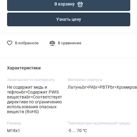
В корзину
Узнать цену
В избранное
В сравнение
Характеристики
Замечания по материалу
Материал корпуса
Не содержит медь и
Латуньbr>PAbr>PBTPbr>Хромиров
тефлонbr>Содержит PWIS
веществаbr>Соответствует
директиве по ограничению
использования опасных
веществ (RoHS)
Размер
Температура окружающей среды
M18x1
-5 ... 70 °C