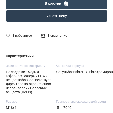
В корзину
Узнать цену
В избранное
В сравнение
Характеристики
Замечания по материалу
Материал корпуса
Не содержит медь и
Латуньbr>PAbr>PBTPbr>Хромиров
тефлонbr>Содержит PWIS
веществаbr>Соответствует
директиве по ограничению
использования опасных
веществ (RoHS)
Размер
Температура окружающей среды
M18x1
-5 ... 70 °C