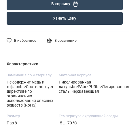
В корзину
Узнать цену
В избранное
В сравнение
Характеристики
Замечания по материалу
Материал корпуса
Не содержит медь и
Никелированная
тефлонbr>Соответствует
латуньbr>PAbr>PURbr>Легированна
директиве по
сталь, нержавеющая
ограничению
использования опасных
веществ (RoHS)
Размер
Температура окружающей среды
Паз 8
-5 ... 70 °C