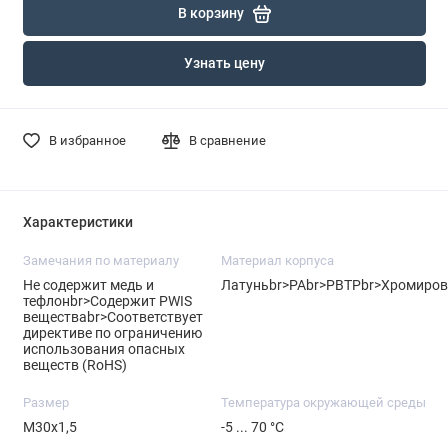
В корзину
Узнать цену
В избранное
В сравнение
Характеристики
Замечания по материалу
Материал корпуса
Не содержит медь и
Латуньbr>PAbr>PBTPbr>Хромиров
тефлонbr>Содержит PWIS
веществаbr>Соответствует
директиве по ограничению
использования опасных
веществ (RoHS)
Размер
Температура окружающей среды
M30x1,5
-5 ... 70 °C