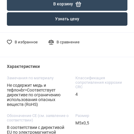
В корзину
Узнать цену
В избранное
В сравнение
Характеристики
Замечания по материалу
Классификация
сопротивления коррозии
Не содержит медь и
CRC
тефлонbr>Соответствует
4
директиве по ограничению
использования опасных
веществ (RoHS)
Обозначение CE (см. заявление о
Размер
соответствии)
M5x0,5
В соответствии с директивой
EU по электромагнитной