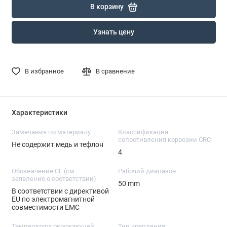
В корзину
Узнать цену
В избранное
В сравнение
Характеристики
Замечания по материалу
Классификация
сопротивления коррозии CRC
Не содержит медь и тефлон
4
Обозначение CE (см.
Рабочий диапазон
заявление о соответствии)
50 mm
В соответствии с директивой
EU по электромагнитной
совместимости EMC
Температура окружающей
Тип крепления