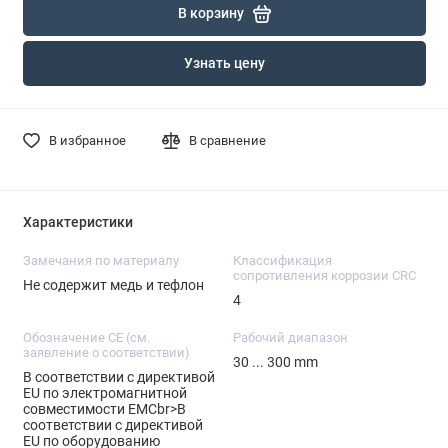
В корзину
Узнать цену
В избранное
В сравнение
Характеристики
Замечания по материалу
Классификация
сопротивления коррозии CRC
Не содержит медь и тефлон
4
Обозначение CE (см.
Рабочий диапазон
заявление о соответствии)
30 ... 300 mm
В соответствии с директивой
EU по электромагнитной
совместимости EMCbr>В
соответствии с директивой
EU по оборудованию