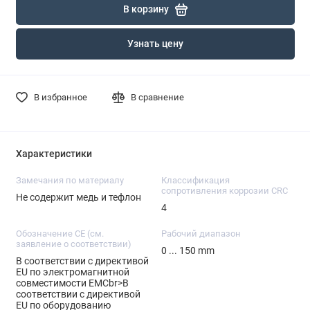
В корзину
Узнать цену
В избранное
В сравнение
Характеристики
Замечания по материалу
Классификация
сопротивления коррозии CRC
Не содержит медь и тефлон
4
Обозначение CE (см.
Рабочий диапазон
заявление о соответствии)
0 ... 150 mm
В соответствии с директивой
EU по электромагнитной
совместимости EMCbr>В
соответствии с директивой
EU по оборудованию