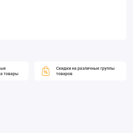
мые
Скидки на различные группы
а товары
товаров