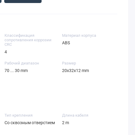
Классификация
Материал корпуса
сопротивления коррозии
ABS
CRC
4
Рабочий диапазон
Размер
70 ... 30 mm
20x32x12 mm
Тип крепления
Длина кабеля
Со сквозным отверстием
2 m