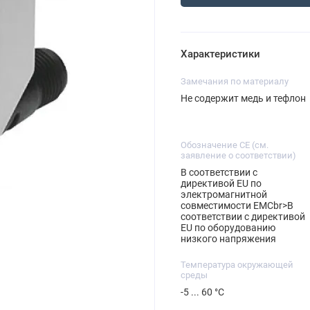
Характеристики
Замечания по материалу
Не содержит медь и тефлон
Обозначение CE (см.
заявление о соответствии)
В соответствии с
директивой EU по
электромагнитной
совместимости EMCbr>В
соответствии с директивой
EU по оборудованию
низкого напряжения
Температура окружающей
среды
-5 ... 60 °C