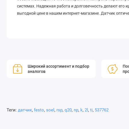
системах. Надежная работа и долговечность делают его 
выгодной цене в нашем интернет-магазине. Датчик оптич
Широкий ассортимент и подбор
Пос
аналогов
пр
Теги:
датчик
,
festo
,
soel
,
rsp
,
q20
,
np
,
k
,
2l
,
ti
,
537762