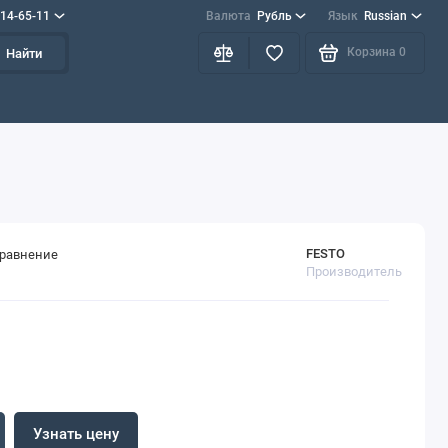
714-65-11
Валюта
Рубль
Язык
Russian
Корзина
0
Найти
FESTO
сравнение
Производитель
Узнать цену