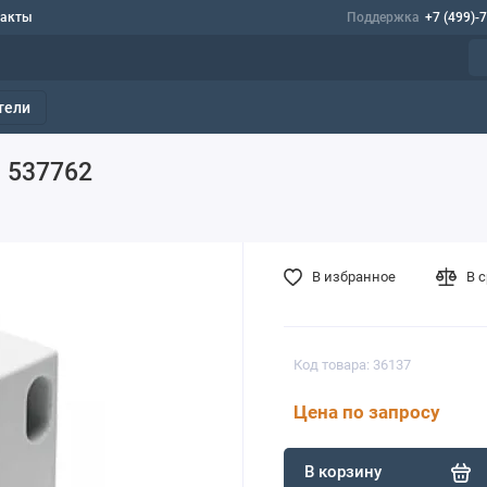
такты
Поддержка
+7 (499)-
тели
I 537762
В избранное
В 
Код товара: 36137
Цена по запросу
В корзину