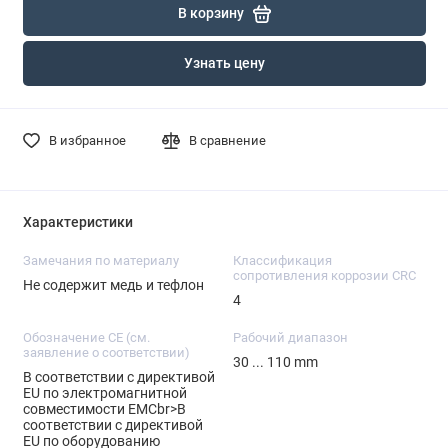
В корзину
Узнать цену
В избранное
В сравнение
Характеристики
Замечания по материалу
Классификация
сопротивления коррозии CRC
Не содержит медь и тефлон
4
Обозначение CE (см.
Рабочий диапазон
заявление о соответствии)
30 ... 110 mm
В соответствии с директивой
EU по электромагнитной
совместимости EMCbr>В
соответствии с директивой
EU по оборудованию