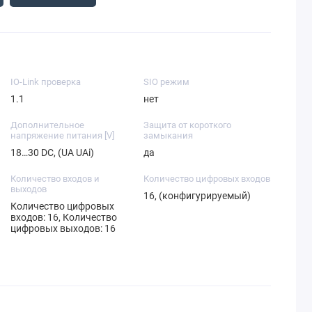
IO-Link проверка
SIO режим
1.1
нет
Дополнительное
Защита от короткого
напряжение питания [V]
замыкания
18…30 DC, (UA UAi)
да
Количество входов и
Количество цифровых входов
выходов
16, (конфигурируемый)
Количество цифровых
входов: 16, Количество
цифровых выходов: 16