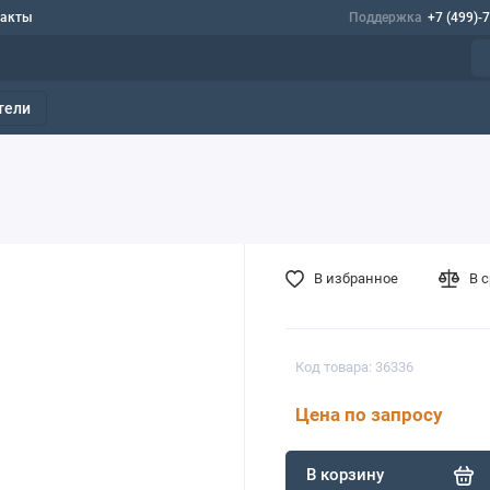
такты
Поддержка
+7 (499)-
тели
В избранное
В 
Код товара: 36336
Цена по запросу
В корзину