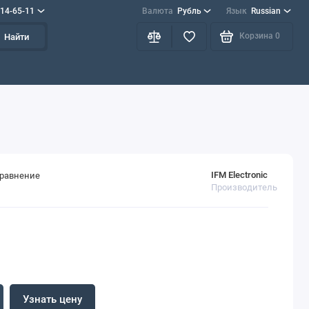
714-65-11
Валюта
Рубль
Язык
Russian
Корзина
0
Найти
IFM Electronic
сравнение
Производитель
Узнать цену