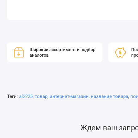
Широкий ассортимент и подбор
Пос
аналогов
пр
Теги:
al2225
,
товар
,
интернет-магазин
,
название товара
,
по
Ждем ваш запрос