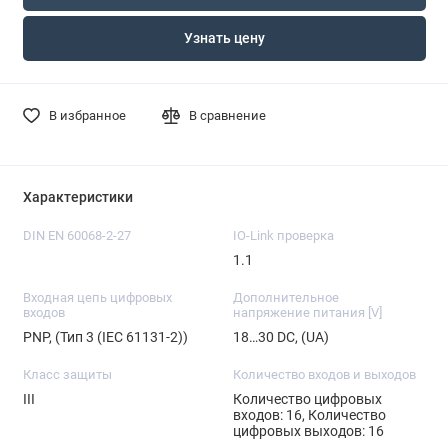
Узнать цену
В избранное
В сравнение
Характеристики
DIN EN 60068-2-27
IO-Link проверка
1.1
Входная цепь цифровых
Дополнительное
входов
напряжение питания [V]
PNP, (Тип 3 (IEC 61131-2))
18…30 DC, (UA)
Класс защиты
Количество входов и выходов
III
Количество цифровых
входов: 16, Количество
цифровых выходов: 16