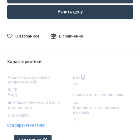
Узнать цену
В избранное
В сравнение
Характеристики
Аналоговый выход по
Вес [g]
напряжению [V]
37
0…10
Вход
Защита от переполюсовки
винтовые клеммы: 2,5 mm²
да
Исполнение
Количество аналоговых
выходов
PCB модуль
1
Все характеристики