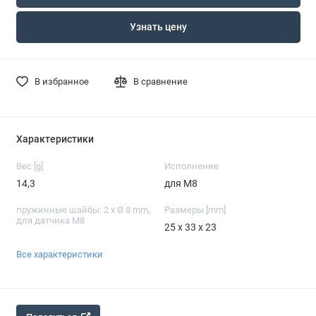
Узнать цену
В избранное
В сравнение
Характеристики
Вес [g]
Исполнение
14,3
для M8
пружинные шайбы: 2 x Ø 8 mm,
Размеры [mm]
для датчика М8
25 x 33 x 23
Все характеристики