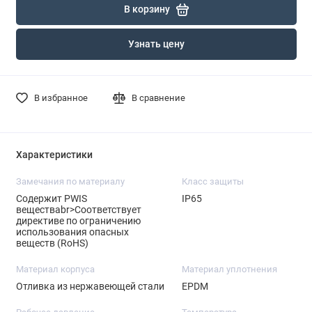
В корзину
Узнать цену
В избранное
В сравнение
Характеристики
Замечания по материалу
Класс защиты
Содержит PWIS
IP65
веществаbr>Соответствует
директиве по ограничению
использования опасных
веществ (RoHS)
Материал корпуса
Материал уплотнения
Отливка из нержавеющей стали
EPDM