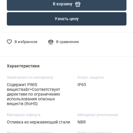
В корзину
Узнать цену
В избранное
В сравнение
Характеристики
Замечания по материалу
Класс защиты
Содержит PWIS
IP65
веществаbr>Соответствует
директиве по ограничению
использования опасных
веществ (RoHS)
Материал корпуса
Материал уплотнения
Отливка из нержавеющей стали
NBR