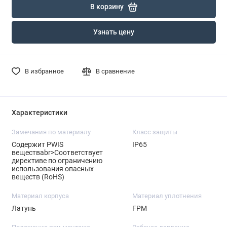
В корзину
Узнать цену
В избранное
В сравнение
Характеристики
Замечания по материалу
Класс защиты
Содержит PWIS
IP65
веществаbr>Соответствует
директиве по ограничению
использования опасных
веществ (RoHS)
Материал корпуса
Материал уплотнения
Латунь
FPM