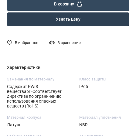
В корзину
Узнать цену
В избранное
В сравнение
Характеристики
Замечания по материалу
Класс защиты
Содержит PWIS
IP65
веществаbr>Соответствует
директиве по ограничению
использования опасных
веществ (RoHS)
Материал корпуса
Материал уплотнения
Латунь
NBR