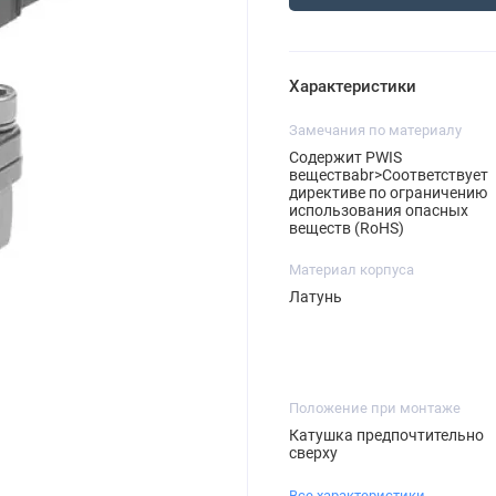
Характеристики
Замечания по материалу
Содержит PWIS
веществаbr>Соответствует
директиве по ограничению
использования опасных
веществ (RoHS)
Материал корпуса
Латунь
Положение при монтаже
Катушка предпочтительно
сверху
Все характеристики