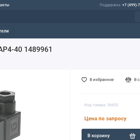
такты
Поддержка
+7 (499)-
тели
AP4-40 1489961
В избранное
В 
Код товара: 36603
Цена по запросу
В корзину