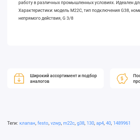
работу в различных промышленных условиях. Идеален дл
Характеристики: модель M22C, тип подключения G38, ном
непрямого действия, G 3/8
Широкий ассортимент и подбор
Пос
аналогов
пр
Теги:
клапан
,
festo
,
vzwp
,
m22c
,
g38
,
130
,
ap4
,
40
,
1489961