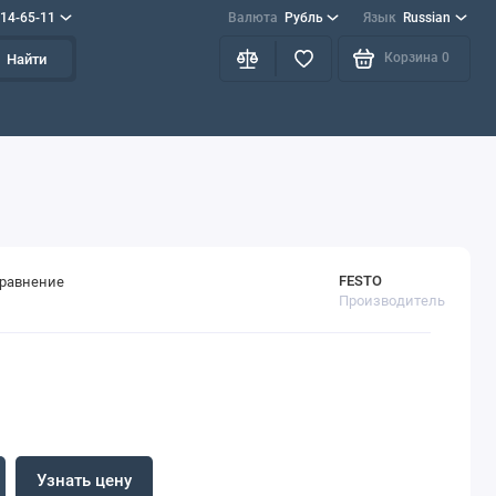
714-65-11
Валюта
Рубль
Язык
Russian
Корзина
0
Найти
FESTO
сравнение
Производитель
Узнать цену