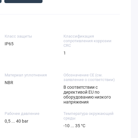
Класс защиты
Классификация
сопротивления коррозии
IP65
CRC
1
Материал уплотнения
Обозначение CE (см.
заявление о соответствии)
NBR
В соответствии с
директивой EU по
оборудованию низкого
напряжения
Рабочее давление
Температура окружающей
среды
0,5 ... 40 bar
-10 ... 35 °C