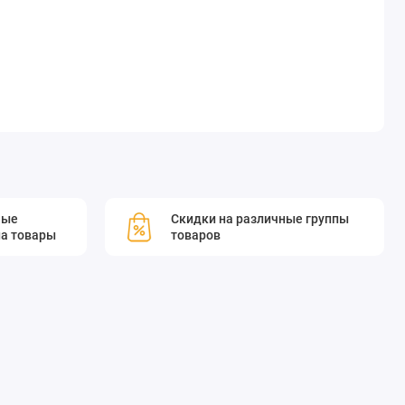
мые
Скидки на различные группы
а товары
товаров