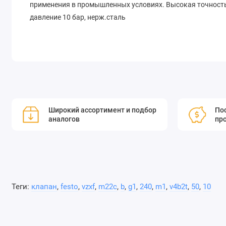
применения в промышленных условиях. Высокая точность 
давление 10 бар, нерж.сталь
Широкий ассортимент и подбор
Пос
аналогов
пр
Теги:
клапан
,
festo
,
vzxf
,
m22c
,
b
,
g1
,
240
,
m1
,
v4b2t
,
50
,
10