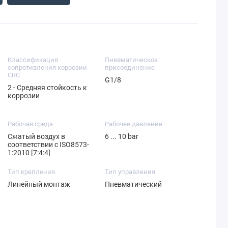
Классификация
Пневматическое
сопротивления коррозии
присоединение
CRC
G1/8
2 - Средняя стойкость к
коррозии
Рабочая среда
Рабочее давление
Сжатый воздух в
6 ... 10 bar
соответствии с ISO8573-
1:2010 [7:4:4]
Тип крепления
Тип управления
Линейный монтаж
Пневматический