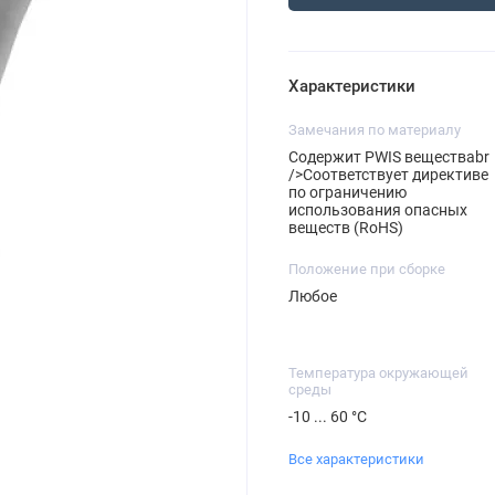
Характеристики
Замечания по материалу
Содержит PWIS веществаbr
/>Соответствует директиве
по ограничению
использования опасных
веществ (RoHS)
Положение при сборке
Любое
Температура окружающей
среды
-10 ... 60 °C
Все характеристики