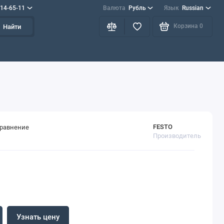
714-65-11
Валюта
Рубль
Язык
Russian
Корзина
0
Найти
FESTO
сравнение
Производитель
Узнать цену