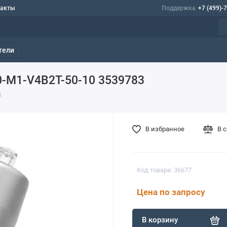
такты
Поддержка
+7 (499)-
тели
0-M1-V4B2T-50-10 3539783
3
В избранное
В 
Код товара: 36677
Цена по запросу
В корзину