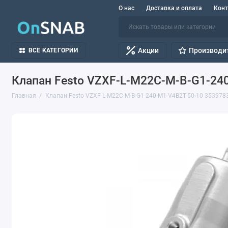
О нас
Доставка и оплата
Кон
Акции
Производи
ВСЕ КАТЕГОРИИ
Клапан Festo VZXF-L-M22C-M-B-G1-24
Главная
Клапан Festo VZXF-L-M22C-M-B-G1-240-M1-V4B2T-50-10 353978