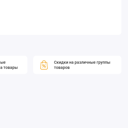
мые
Скидки на различные группы
а товары
товаров