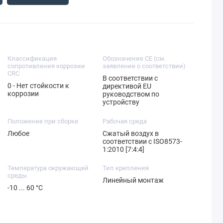
Классификация
Обозначение CE (см.
сопротивления коррозии
заявление о соответствии)
CRC
В соответствии с
0 - Нет стойкости к
директивой EU
коррозии
руководством по
устройству
Положение при сборке
Рабочая среда
Любое
Сжатый воздух в
соответствии с ISO8573-
1:2010 [7:4:4]
Температура окружающей
Тип крепления
среды
Линейный монтаж
-10 ... 60 °C