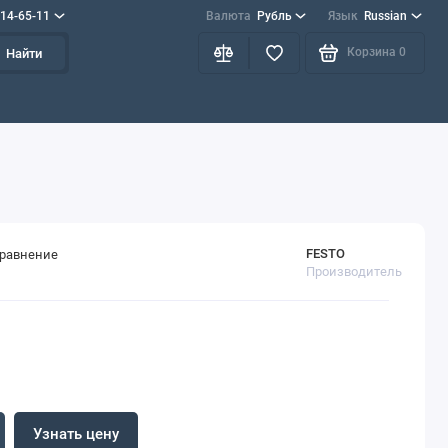
714-65-11
Валюта
Рубль
Язык
Russian
Корзина
0
Найти
FESTO
сравнение
Производитель
Узнать цену