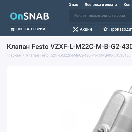
О нас
Доставка и оплата
Кон
Акции
Производи
ВСЕ КАТЕГОРИИ
Клапан Festo VZXF-L-M22C-M-B-G2-43
Главная
Клапан Festo VZXF-L-M22C-M-B-G2-430-M1-H3ALT-80-5 3536436