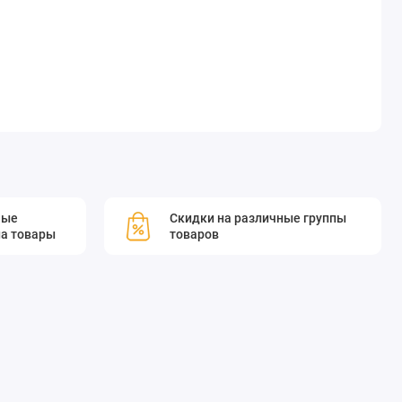
мые
Скидки на различные группы
а товары
товаров