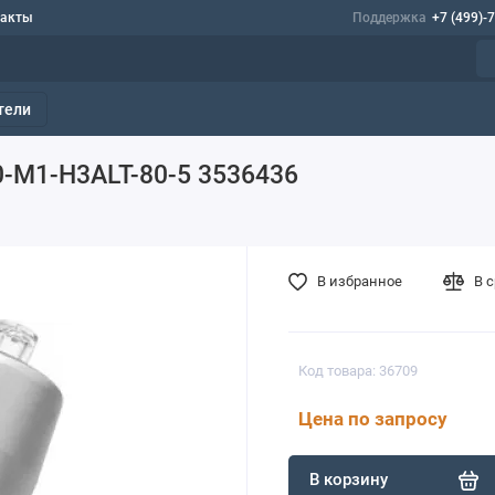
такты
Поддержка
+7 (499)-
тели
0-M1-H3ALT-80-5 3536436
В избранное
В 
Код товара: 36709
Цена по запросу
В корзину