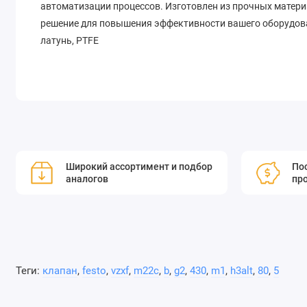
автоматизации процессов. Изготовлен из прочных матери
решение для повышения эффективности вашего оборудован
латунь, PTFE
Широкий ассортимент и подбор
Пос
аналогов
пр
Теги:
клапан
,
festo
,
vzxf
,
m22c
,
b
,
g2
,
430
,
m1
,
h3alt
,
80
,
5