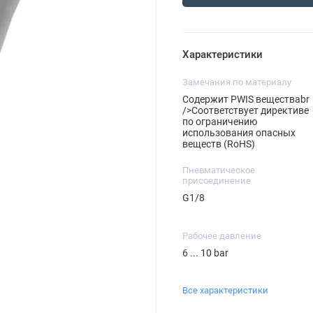
Характеристики
Замечания по материалу
Содержит PWIS веществаbr
/>Соответствует директиве
по ограничению
использования опасных
веществ (RoHS)
Пневматическое
присоединение
G1/8
Рабочее давление
6 ... 10 bar
Все характеристики