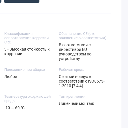
Классификация
Обозначение CE (см.
сопротивления коррозии
заявление о соответствии)
CRC
В соответствии с
3 - Высокая стойкость к
директивой EU
коррозии
руководством по
устройству
Положение при сборке
Рабочая среда
Любое
Сжатый воздух в
соответствии с ISO8573-
1:2010 [7:4:4]
Температура окружающей
Тип крепления
среды
Линейный монтаж
-10 ... 60 °C