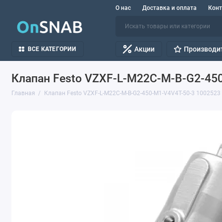
О нас
Доставка и оплата
Кон
Акции
Производи
ВСЕ КАТЕГОРИИ
Клапан Festo VZXF-L-M22C-M-B-G2-45
Главная
Клапан Festo VZXF-L-M22C-M-B-G2-450-M1-V4V4T-50-3 1002523