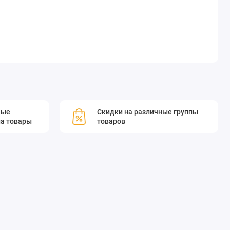
мые
Скидки на различные группы
а товары
товаров