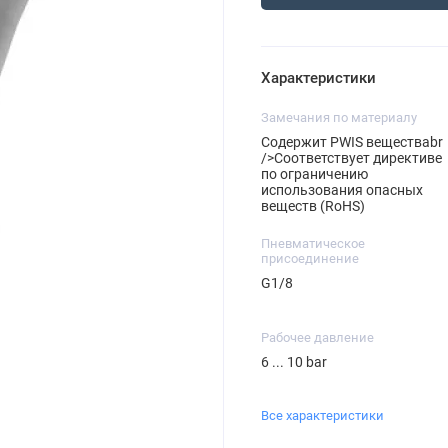
Характеристики
Замечания по материалу
Содержит PWIS веществаbr
/>Соответствует директиве
по ограничению
использования опасных
веществ (RoHS)
Пневматическое
присоединение
G1/8
Рабочее давление
6 ... 10 bar
Все характеристики