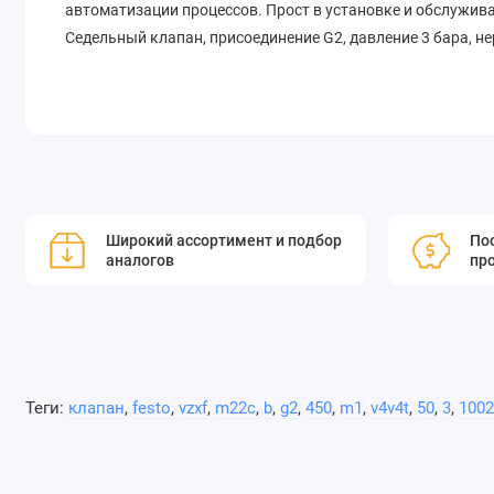
автоматизации процессов. Прост в установке и обслужив
Седельный клапан, присоединение G2, давление 3 бара, н
Широкий ассортимент и подбор
Пос
аналогов
пр
Теги:
клапан
,
festo
,
vzxf
,
m22c
,
b
,
g2
,
450
,
m1
,
v4v4t
,
50
,
3
,
1002