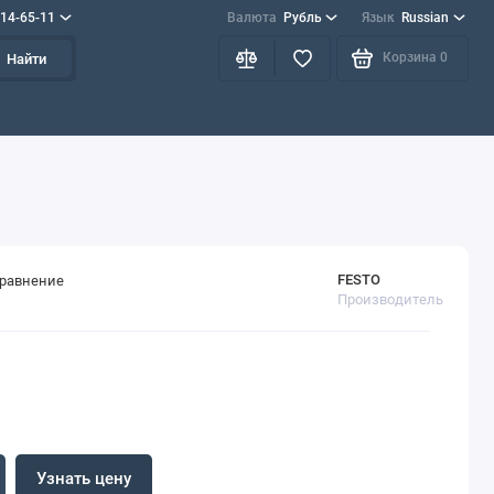
714-65-11
Валюта
Рубль
Язык
Russian
Корзина
0
Найти
FESTO
сравнение
Производитель
Узнать цену