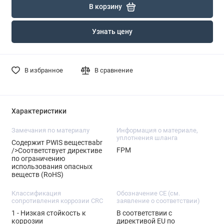
В корзину
Узнать цену
В избранное
В сравнение
Характеристики
Замечания по материалу
Информация о материале,
уплотнения шланга
Содержит PWIS веществаbr
FPM
/>Соответствует директиве
по ограничению
использования опасных
веществ (RoHS)
Классификация
Обозначение CE (см.
сопротивления коррозии CRC
заявление о соответствии)
1 - Низкая стойкость к
В соответствии с
коррозии
директивой EU по