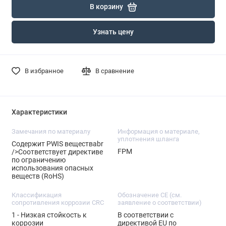
В корзину
Узнать цену
В избранное
В сравнение
Характеристики
Замечания по материалу
Информация о материале,
уплотнения шланга
Содержит PWIS веществаbr
FPM
/>Соответствует директиве
по ограничению
использования опасных
веществ (RoHS)
Классификация
Обозначение CE (см.
сопротивления коррозии CRC
заявление о соответствии)
1 - Низкая стойкость к
В соответствии с
коррозии
директивой EU по