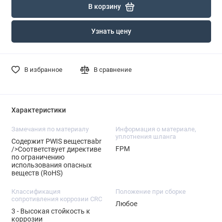
В корзину
Узнать цену
В избранное
В сравнение
Характеристики
Замечания по материалу
Информация о материале,
уплотнения шланга
Содержит PWIS веществаbr
FPM
/>Соответствует директиве
по ограничению
использования опасных
веществ (RoHS)
Классификация
Положение при сборке
сопротивления коррозии CRC
Любое
3 - Высокая стойкость к
коррозии