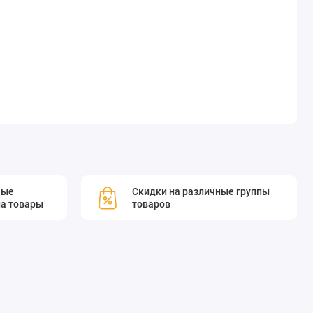
мые
Скидки на различные группы
а товары
товаров