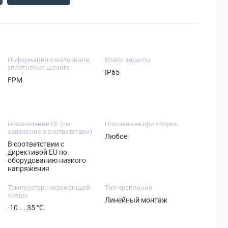
Информация о материале,
Класс защиты
уплотнения шланга
IP65
FPM
Обозначение CE (см.
Положение при сборке
заявление о соответствии)
Любое
В соответствии с
директивой EU по
оборудованию низкого
напряжения
Температура окружающей
Тип крепления
среды
Линейный монтаж
-10 ... 35 °C