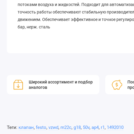
потоками воздуха и жидкостей. Подходит для автоматиз
точность работы обеспечивают стабильную производител
движением. Обеспечивает эффективное и точное регулиров
бар, нерж. сталь
Широкий ассортимент и подбор
Пос
аналогов
пр
Теги:
клапан
,
festo
,
vzwd
,
m22c
,
g18
,
50v
,
ap4
,
r1
,
1492010