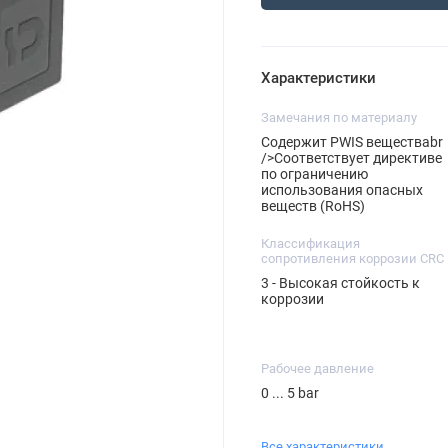
Характеристики
Замечания по материалу
Содержит PWIS веществаbr
/>Соответствует директиве
по ограничению
использования опасных
веществ (RoHS)
Классификация
сопротивления коррозии CRC
3 - Высокая стойкость к
коррозии
Рабочее давление
0 ... 5 bar
Все характеристики