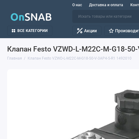
О нас
Доставка и оплата
Кон
Акции
Производи
ВСЕ КАТЕГОРИИ
Клапан Festo VZWD-L-M22C-M-G18-50-
Главная
Клапан Festo VZWD-L-M22C-M-G18-50-V-3AP4-5-R1 1492010