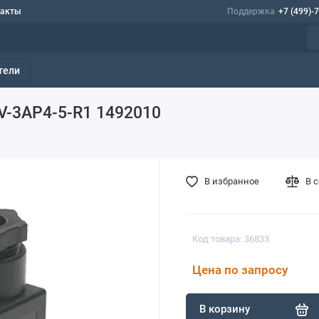
такты
Поддержка
+7 (499)-
тели
V-3AP4-5-R1 1492010
В избранное
В 
Код товара: 36833
Цена по запросу
В корзину