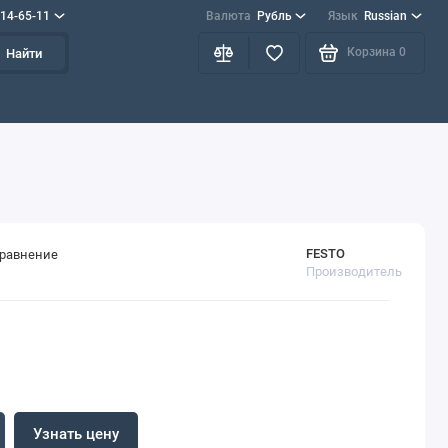
714-65-11
Валюта
Рубль
Язык
Russian
Корзина
0
Найти
FESTO
сравнение
Производитель
Узнать цену