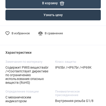
В корзину
Узнать цену
В избранное
В сравнение
Характеристики
Замечания по материалу
Класс защиты
Содержит PWIS веществаbr
IP65br />IP67br />IP69K
/>Соответствует директиве
по ограничению
использования опасных
веществ (RoHS)
Определение позиции
Пневматическое
присоединение
С механическим
Внутренняя резьба G1/8
индикатором