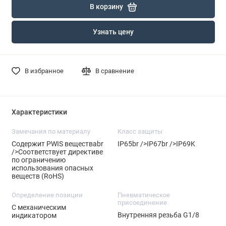
В корзину
Узнать цену
В избранное
В сравнение
Характеристики
Замечания по материалу
Класс защиты
Содержит PWIS веществаbr
IP65br />IP67br />IP69K
/>Соответствует директиве
по ограничению
использования опасных
веществ (RoHS)
Определение позиции
Пневматическое
присоединение
С механическим
Внутренняя резьба G1/8
индикатором