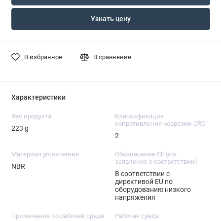
Узнать цену
В избранное
В сравнение
Характеристики
Вес продукта
Классификация
сопротивления коррозии CRC
223 g
2
Материал уплотнения
Обозначение CE (см.
заявление о соответствии)
NBR
В соответствии с
директивой EU по
оборудованию низкого
напряжения
Примечание по рабочей среде
Рабочая среда