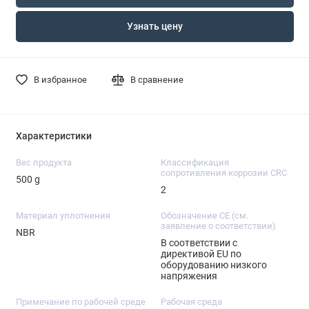
Узнать цену
В избранное
В сравнение
Характеристики
Вес продукта
Классификация
сопротивления коррозии CRC
500 g
2
Материал уплотнения
Обозначение CE (см.
заявление о соответствии)
NBR
В соответствии с
директивой EU по
оборудованию низкого
напряжения
Примечание по рабочей среде
Рабочая среда