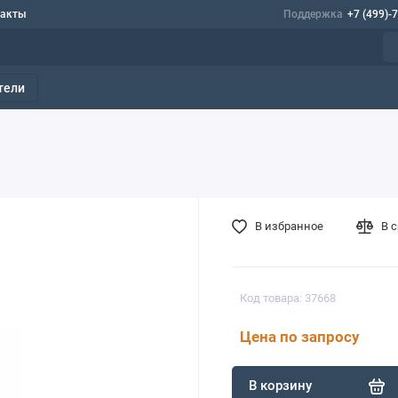
такты
Поддержка
+7 (499)-
тели
В избранное
В 
Код товара: 37668
Цена по запросу
В корзину