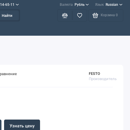
714-65-11
Валюта
Рубль
Язык
Russian
Корзина
0
Найти
FESTO
сравнение
Производитель
Узнать цену