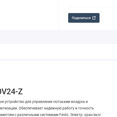
Поделиться
0V24-Z
ое устройство для управления потоками воздуха и
матизации. Обеспечивает надёжную работу и точность
естим с различными системами Festo. Электр. кран вкл/