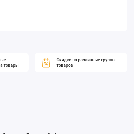
мые
Скидки на различные группы
а товары
товаров