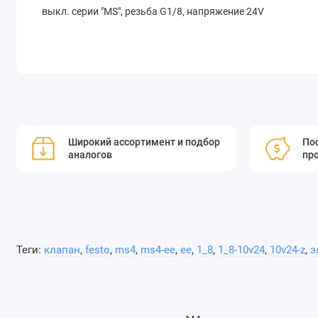
выкл. серии "MS", резьба G1/8, напряжение 24V
Широкий ассортимент и подбор
Пос
аналогов
пр
Теги:
клапан
,
festo
,
ms4
,
ms4-ee
,
ee
,
1_8
,
1_8-10v24
,
10v24-z
,
э