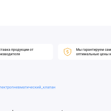
тавка продукции от
Мы гарантируем са
оизводителя
оптимальные цены н
лектропневматический_клапан