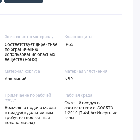
Замечания по материалу
Класс защиты
Соответствует директиве
IP65
по ограничению
использования опасных
веществ (RoHS)
Материал корпуса
Материал уплотнения
Алюминий
NBR
Примечание по рабочей
Рабочая среда
среде
Сжатый воздух в
Возможна подача масла
соответствии с ISO8573-
в воздух(в дальнейшем
1:2010 [7:4:4]br>Инертные
требуется постоянная
газы
подача масла)