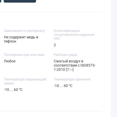
Замечания по материалу
Классификация
сопротивления коррозии
Не содержит медь и
CRC
тефлон
2
Положение при монтаже
Рабочая среда
Любое
Сжатый воздух в
соответствии с ISO8573-
1:2010 [7:-:-]
Температура окружающей
Температура хранения
среды
-10 ... 60 °C
-10 ... 60 °C