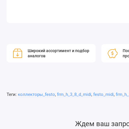
Широкий ассортимент и подбор
Пос
аналогов
пр
Теги:
коллекторы_festo
,
frm_h_3_8_d_midi
,
festo_midi
,
frm_h_
Ждем ваш запрос