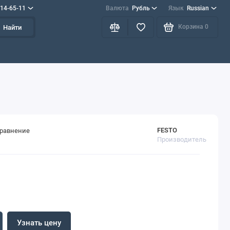
714-65-11
Валюта
Рубль
Язык
Russian
Корзина
0
Найти
FESTO
сравнение
Производитель
Узнать цену