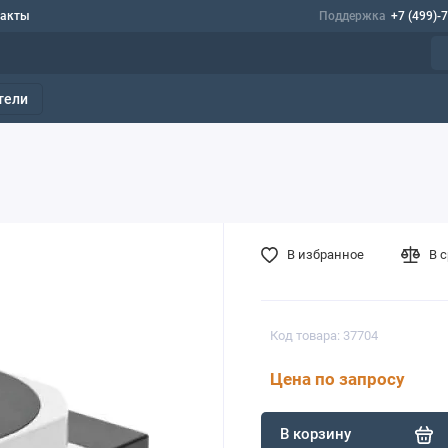
такты
Поддержка
+7 (499)-
тели
В избранное
В 
Код товара: 37704
Цена по запросу
В корзину