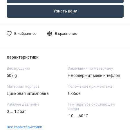
Узнать цену
В избранное
В сравнение
Характеристики
Вес продукта
Замечания по материалу
507 g
Не содержит медь и тефлон
Материал корпуса
Положение при монтаже
Цинковая штамповка
Любое
Рабочее давление
Температура окружающей
среды
0 ... 12 bar
-10 ... 60 °C
Все характеристики