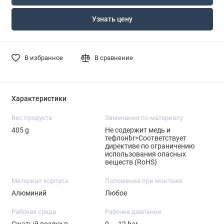
Узнать цену
В избранное
В сравнение
Характеристики
Вес продукта
Замечания по материалу
405 g
Не содержит медь и
тефлонbr>Соответствует
директиве по ограничению
использования опасных
веществ (RoHS)
Материал корпуса
Положение при монтаже
Алюминий
Любое
Рабочая среда
Рабочее давление