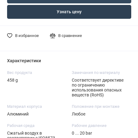
Узнать цену
В избранное
В сравнение
Характеристики
Вес продукта
Замечания по материалу
458 g
Соответствует директиве
по ограничению
использования опасных
веществ (RoHS)
Материал корпуса
Положение при монтаже
Алюминий
Любое
Рабочая среда
Рабочее давление
Сжатый воздух в
0 ... 20 bar