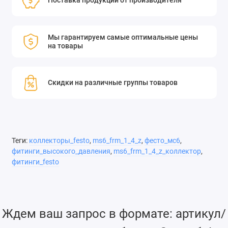
Поставка продукции от производителя
Мы гарантируем самые оптимальные цены
на товары
Скидки на различные группы товаров
Теги:
коллекторы_festo
,
ms6_frm_1_4_z
,
фесто_мс6
,
фитинги_высокого_давления
,
ms6_frm_1_4_z_коллектор
,
фитинги_festo
Ждем ваш запрос в формате: артикул/