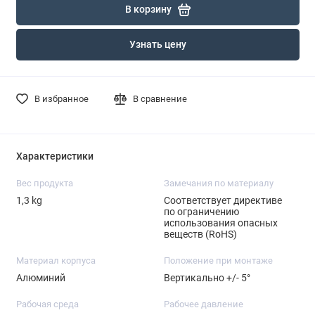
В корзину
Узнать цену
В избранное
В сравнение
Характеристики
Вес продукта
Замечания по материалу
1,3 kg
Соответствует директиве
по ограничению
использования опасных
веществ (RoHS)
Материал корпуса
Положение при монтаже
Алюминий
Вертикально +/- 5°
Рабочая среда
Рабочее давление