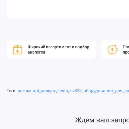
Широкий ассортимент и подбор
Пос
аналогов
пр
Теги:
зажимной_модуль
,
festo
,
ev325
,
оборудование_для_а
Ждем ваш запрос