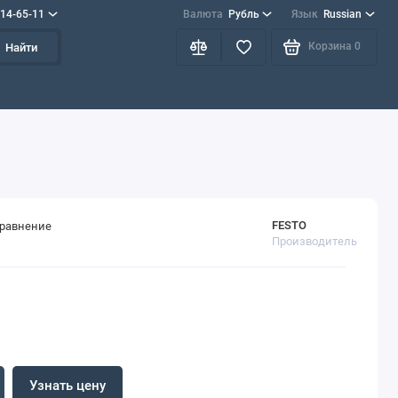
714-65-11
Валюта
Рубль
Язык
Russian
Корзина
0
Найти
FESTO
сравнение
Производитель
Узнать цену