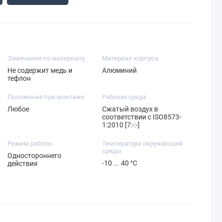
Замечания по материалу
Материал корпуса
Не содержит медь и
Алюминий
тефлон
Положение при монтаже
Рабочая среда
Любое
Сжатый воздух в
соответствии с ISO8573-
1:2010 [7:-:-]
Режим работы
Температура окружающей
среды
Одностороннего
-10 ... 40 °C
действия