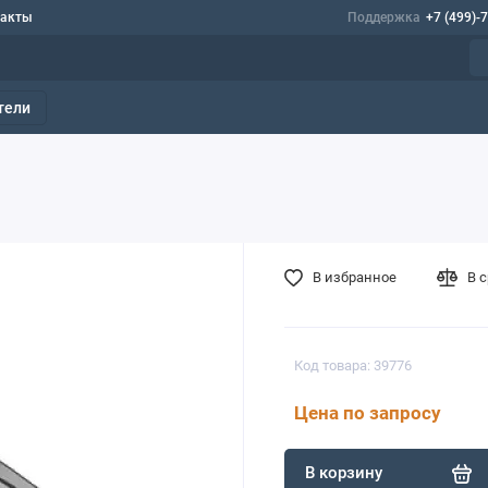
такты
Поддержка
+7 (499)-
тели
В избранное
В 
Код товара: 39776
Цена по запросу
В корзину