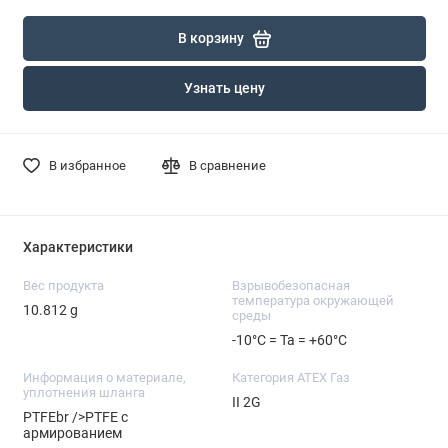
В корзину
Узнать цену
В избранное
В сравнение
Характеристики
Вес продукта
Взрывобезопасная
температура окружающей
10.812 g
среды
-10°C = Ta = +60°C
Информация о материале,
Категория ATEX Газ
уплотнения шланга
II 2G
PTFEbr />PTFE с
армированием