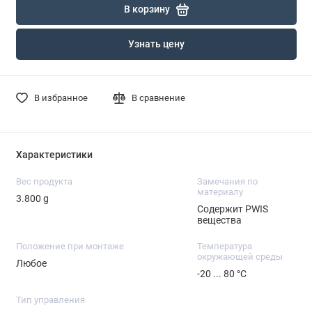
В корзину
Узнать цену
В избранное
В сравнение
Характеристики
Вес продукта
Замечания по
материалу
3.800 g
Содержит PWIS
вещества
Положение при монтаже
Температура
окружающей среды
Любое
-20 ... 80 °C
Тип управления