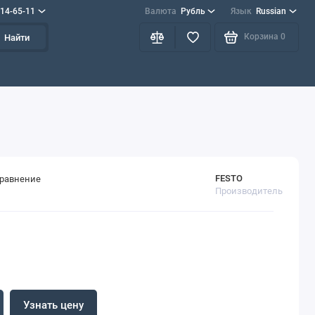
714-65-11
Валюта
Рубль
Язык
Russian
Корзина
0
Найти
FESTO
сравнение
Производитель
Узнать цену