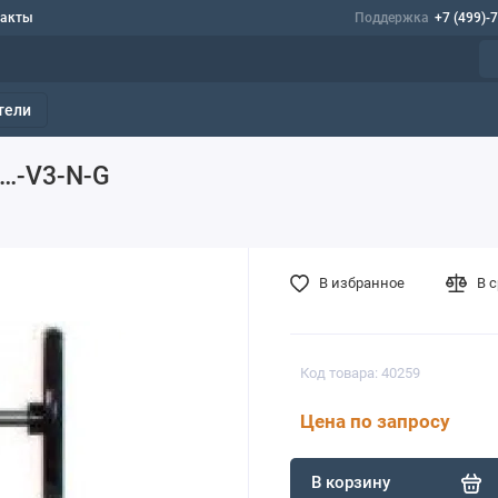
такты
Поддержка
+7 (499)-
тели
6…-V3-N-G
В избранное
В 
Код товара: 40259
Цена по запросу
В корзину