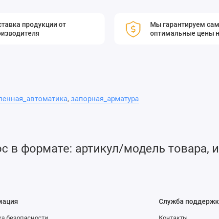
тавка продукции от
Мы гарантируем са
оизводителя
оптимальные цены н
енная_автоматика
,
запорная_арматура
 в формате: артикул/модель товара, и
мация
Служба поддержк
а безопасности
Контакты