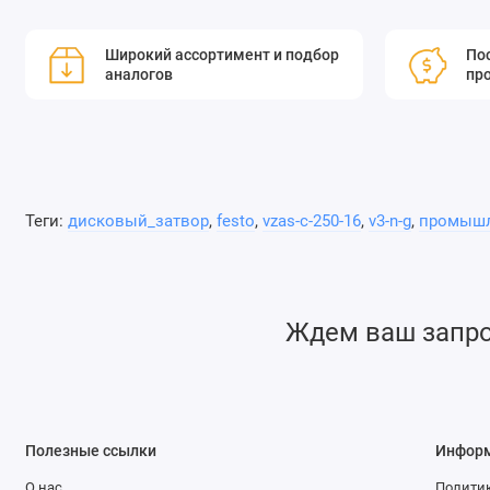
Широкий ассортимент и подбор
Пос
аналогов
пр
Теги:
дисковый_затвор
,
festo
,
vzas-c-250-16
,
v3-n-g
,
промышл
Ждем ваш запрос
Полезные ссылки
Инфор
О нас
Политик